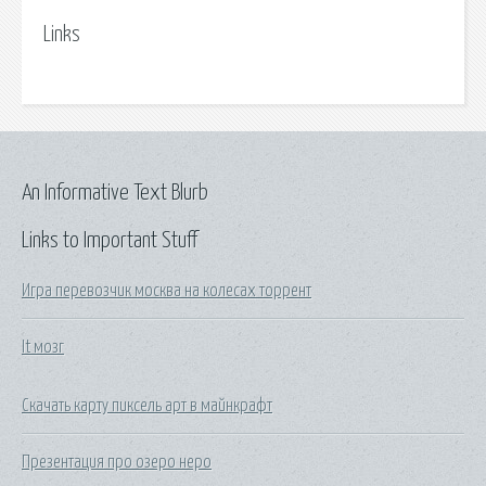
Links
An Informative Text Blurb
Links to Important Stuff
Игра перевозчик москва на колесах торрент
It мозг
Скачать карту пиксель арт в майнкрафт
Презентация про озеро неро