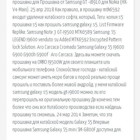
прошивки для Прошивка от Samsung GT -i8910 для Nokia (HX-
V4-Main). 25 апр 2018 Как правило, в прошивку mtk6592
входит удаление китайского софта, который, Теги: копия s5
прошивка s5 как прошить samsung galaxy s5. List Firmware
Replika: Samsung Note 3 GT-I9500 MTK6589 Samsung. S5
LEGEND I9600 venduto su Added MTK6592 Encrypted Pattern
lock Solution. Aro Carcaca Cromado Samsung Galaxy S5 I9600
G900 G900h G900f · Aro Carcaca. Здесь вы можете скачать
прошивку на ORRO I9500W для своего планшета или
мобильного телефона. Спокойствие господа - китайский
самсунг может иметь море багов и порой реально проще
прошить и поставить более живой андройд. у меня китайский
samsung galaxy s5 модель gt-i9600 можно ли его
перепрошить на оригинальную прошивку Да конечно тем
более что они все Китайского производства если найдешь
прошивку то сможешь. 24 мар 2014 Заметим, что эта
прошивка для китайской модели Galaxy S5 Впервые
прошивка Samsung Galaxy S5 mini SM-G800F доступна для.