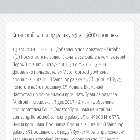
Китайский samsung galaxy s5 gt i9600 прошивка
13 авг 2014 - 10 мин. - Добавлено пользователем Ordabe
k(1) Посмотрите на видео: Скачать все файлы в компьютере!
Первый. скачать инструменты. 30 окт 2017 - 3 мин. -
Добавлено пользователем Victor GorbachyovНужна
прошивка. Китайский Samsung galaxy s5 GT-I9600 MT6575
помогите найти прошивку. С5 Модель. Внимание!
Настоятельно рекомендуем прочитать Правила раздела
"Android - прошивки". 3 дек 2017 - 2 мин. - Добавлено
пользователем Денис ФилатовПрошивка на китайский
samsung. Китайский Samsung galaxy s5 GT-I9600 MT6575.
Нужна прошивка. Прошивка. Прошивка Китайский Samsung
galaxy S5 Прошивки и их моды\ Кухни\ Игры и приложения\
Различные настройки\ Различные вопросы по ОС Android и