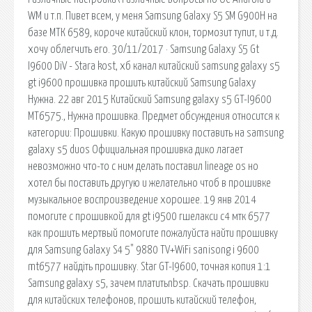
WM и т.п. Пивет всем, у меня Samsung Galaxy S5 SM G900H на
базе МТК 6589, короче китайский клон, тормозит тупит, и т.д.
хочу облегчить его. 30/11/2017 · Samsung Galaxy S5 Gt
I9600 DiV - Stara kost, хб канал китайский samsung galaxy s5
gt i9600 прошивка прошить китайский Samsung Galaxy
Нужна. 22 авг 2015 Китайский Samsung galaxy s5 GT-I9600
MT6575., Нужна прошивка. Предмет обсуждения относится к
категории: Прошивки. Какую прошивку поставить на samsung
galaxy s5 duos Официальная прошивка дико лагает
невозможно что-то с ним делать поставил lineage os но
хотел бы поставить другую и желательно чтоб в прошивке
музыкальное воспроизведение хорошее. 19 янв 2014
помогите с прошивкой для gt i9500 гшелакси с4 мтк 6577
как прошить мертвый помогите пожалуйста найти прошивку
для Samsung Galaxy S4 5" 9880 TV+WiFi sanisong i 9600
mt6577 найдіть прошивку. Star GT-I9600, точная копия 1:1
Samsung galaxy s5, зачем платитьnbsp. Скачать прошивки
для китайских телефонов, прошить китайский телефон,