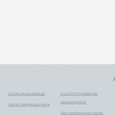
A
Скачать клипы найтвиш
Linux mint руководство
администратора
Скачать зов кукушки книга
Грегг брейден книги читать