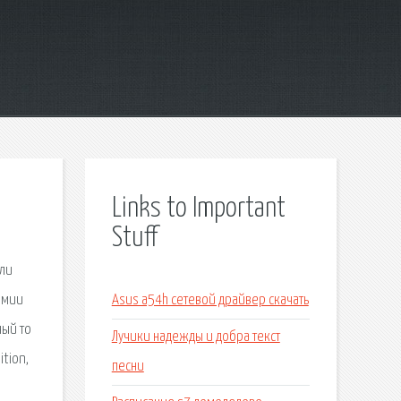
Links to Important
Stuff
гли
омии
Asus a54h сетевой драйвер скачать
ный то
Лучики надежды и добра текст
tion,
песни