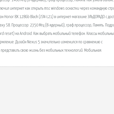
ссор: 1400 Мгц (8-ядерный), граф.процессор, Память. Как узнать баланс
ючил интернет как открыть msc windows оснастки через командную стро
фон Honor 8X 128Gb Black (JSN-L21) в интернет-магазине ЭЛЬДОРАДО с до
xy S8. Процессор: 2350 Мгц (8-ядерный), граф.процессор, Память. Подр
ard reset) на Android. Как выбрать мобильный телефон. Классы мобильн
рмление. Дизайн Nexus 5 значительно изменился по сравнению с
представить свою жизнь без мобильных технологий. Мобильная.