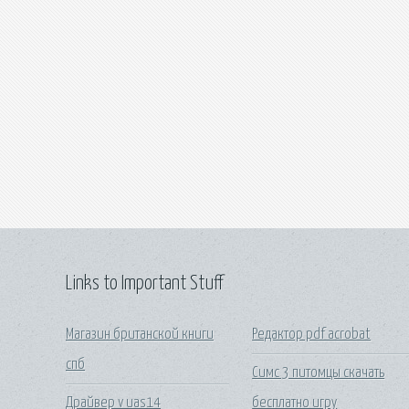
Links to Important Stuff
Магазин британской книги
Редактор pdf acrobat
спб
Симс 3 питомцы скачать
Драйвер v uas14
бесплатно игру