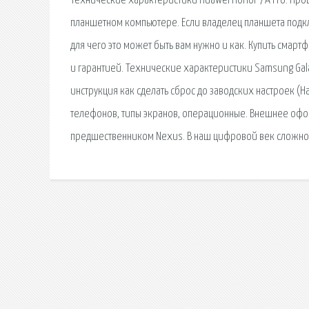
Технические характеристики Huawei Honor 7A Pro. Проце
планшетном компьютере. Если владелец планшета подкл
для чего это может быть вам нужно и как. Купить смарт
и гарантией. Технические характеристики Samsung Gala
инструкция как сделать сброс до заводских настроек (H
телефонов, типы экранов, операционные. Внешнее офо
предшественником Nexus. В наш цифровой век сложно 