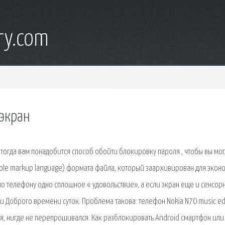
ry.com
 экран
 тогда вам понадобится способ обойти блокировку пароля , чтобы вы мо
hole markup language) формата файла, который заархивирован для экон
по телефону одно сплошное « удовольствие», а если экран еще и сенсор
и Доброго времени суток. Проблема такова: телефон Nokia N70 music edi
ая, нигде не перепрошивался. Как разблокировать Android смартфон или