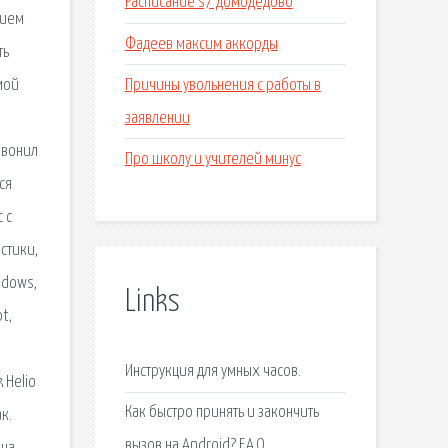
Расписание s7 домодедово
нием
Фадеев максим аккорды
ть
Причины увольнения с работы в
мой
заявлении
озвонил
Про школу и учителей минус
ся
 с
стики,
ndows,
Links
t,
Инструкция для умных часов.
 Helio
Как быстро принять и закончить
к.
вызов на Android? F.A.Q.