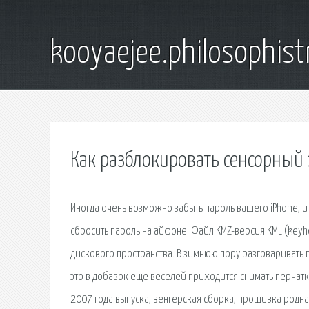
kooyaejee.philosophist
Как разблокировать сенсорный
Иногда очень возможно забыть пароль вашего iPhone, и
сбросить пароль на айфоне. Файл KMZ-версия KML (key
дискового пространства. В зимнюю пору разговаривать 
это в добавок еще веселей приходится снимать перчатк
2007 года выпуска, венгерская сборка, прошивка родн