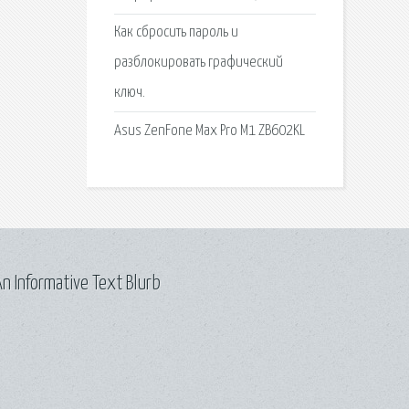
Как сбросить пароль и
разблокировать графический
ключ.
Asus ZenFone Max Pro M1 ZB602KL
n Informative Text Blurb