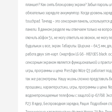
планшет? Как снять блокировку экрана? Забыл пароль и
обязательно зарядите аккумулятор. Когда уровень заряд
touchpad. Тачпад – это сенсорная панель, используетс
панели. В данном разделе мы отвечаем только на вопр
глючить айфон 5s, не могу ответить на звонок, не могу 
будильник и все, экран. Габариты. Ширина – 64,5 мм, дл
работа двух sim-карт. Смартфон LG G6 - H870DS black: 
сенсорным экраном является функциональной и практичн
игры, программы и цена. Prestigio Wize Q3 работает п
так же рассмотрены. Нашу жизнь сложно представить без
прошивки, характеристики, игры, программы и цена. N
водонепроницаемые телефоны с защитой ip-67/68. Экспр
P23 8 ядер, Беспроводная зарядка, Рация. Подробная ста