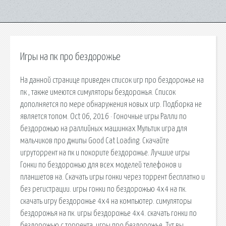
Игры на пк про бездорожье
На данной странице приведен список игр про бездорожье на
пк , также имеются симуляторы бездорожья. Список
дополняется по мере обнаружения новых игр. Подборка не
является топом. Oct 06, 2016 · Гоночные игры Ралли по
бездорожью на раллийных машинках Мультик игра для
мальчиков про джипы Good Cat Loading. Скачайте
игруторрент на пк и покорите бездорожье. Лучшие игры
Гонки по бездорожью для всех моделей телефонов и
планшетов на. Скачать игры гонки через торрент бесплатно и
без регистрации. игры гонки по бездорожью 4х4 на пк.
скачать игру бездорожье 4х4 на компьютер. симуляторы
бездорожья на пк. игры бездорожье 4x4. скачать гонки по
бездорожью с торрента. игры про бездорожье. Тут вы