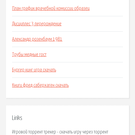
План график врачебной комиссии образец
Дисциплес 3 перерождение
Александр розенбаум 1981
Трубы медные гост
Бургер кинг игра скачать
Книги фред саберхаген скачать
Links
Игровой торрент трекер - скачать игру через торрент