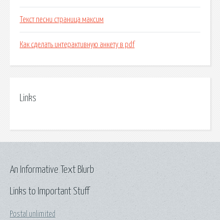
Текст песни страница максим
Как сделать интерактивную анкету в pdf
Links
An Informative Text Blurb
Links to Important Stuff
Postal unlimited