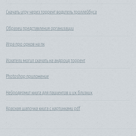
Скачать игру через торрент водитель троллейбуса
Образец представления организации
Игра про орков на пк
Искатели могил скачать на андроид торрент
Photoshop приложение
Нейродермит книга для пациентов и их близких
Красная шапочка книга с картинками pdf