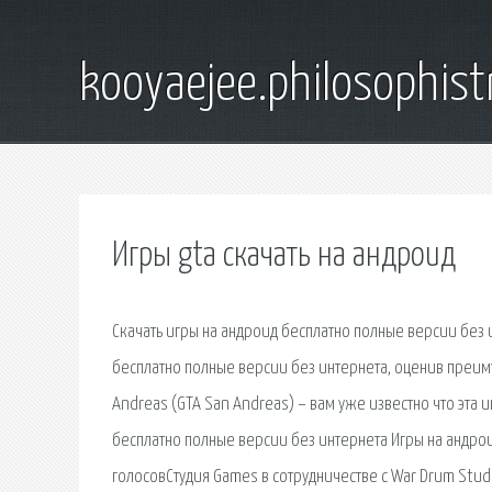
kooyaejee.philosophist
Игры gta скачать на андроид
Скачать игры на андроид бесплатно полные версии без 
бесплатно полные версии без интернета, оценив преимущ
Andreas (GTA San Andreas) – вам уже известно что эта 
бесплатно полные версии без интернета Игры на андроид
голосовСтудия Games в сотрудничестве с War Drum Studi