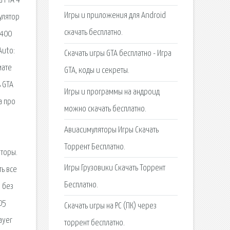
 ГТА 4
Игры и приложения для Android
улятор
скачать бесплатно.
 400
Auto:
Скачать игры GTA бесплатно - Игра
мате
GTA, коды и секреты.
 GTA
Игры и программы на андроид
а про
можно скачать бесплатно.
Авиасимуляторы Игры Скачать
Торрент Бесплатно.
яторы.
Игры Грузовики Скачать Торрент
ть все
Бесплатно.
 без
05
Скачать игры на PC (ПК) через
ayer
торрент бесплатно.