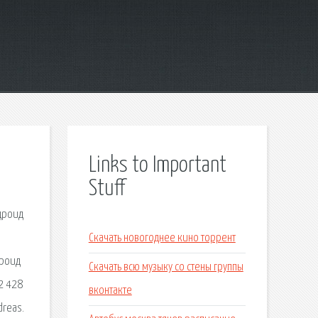
Links to Important
Stuff
дроид
Скачать новогоднее кино торрент
дроид
Скачать всю музыку со стены группы
2 428
вконтакте
dreas.