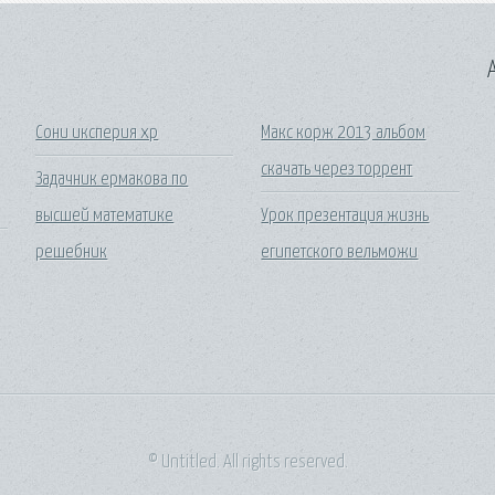
A
Сони иксперия xp
Макс корж 2013 альбом
скачать через торрент
Задачник ермакова по
высшей математике
Урок презентация жизнь
решебник
египетского вельможи
© Untitled. All rights reserved.