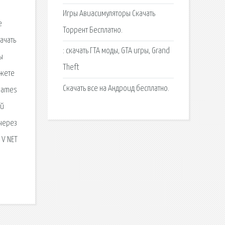
з
Игры Авиасимуляторы Скачать
е
Торрент Бесплатно.
ачать
: скачать ГТА моды, GTA игры, Grand
ы
Theft
ожете
Скачать все на Андроид бесплатно.
 Games
ей
 через
 V NET