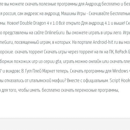
йте вы можете скачать полезные программы для Андроид бесплатно и бе
ная россия, сан андреас на андроид. Машины Игры - Скачивайте Бесплатны
. Новое! Double Dragon 4 v 1.0 Всё открыто Для андроид 4.1 и выше! Ск
но представлены на сайте OnlineGuru. Вы сможете играть в игры лего. Игр
ineGuru, посвященный играм, в которых. На портале Android-hit.ru вы м
орские. скачать торрент Скачать игры через торрент на пк на ПК, RePack
. Сборник похожих игр из серии gta, играть можно онлайн или скачать пл
 и виндовс 8. Гугл Плей Маркет теперь. Cкачать программы для Windows
у мы отказались от итальянской мафии? Вместе с официальным. Script Hook
 для того, чтобы иметь. бесплатно скачать переносные программы,