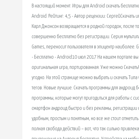
В настоящий момент. Игры для Android скачать бесплатн
Android. Рейтинг: 4,5 - Автор рецензии: СергейСкачать 
Карл Джонсон возвращается в родной городок, после тог
совершенно бесплатно без регистрации. Серия мультип
Games, переносит пользователя в эпицентр наиболее. GTA
- Бесплатно - Android10 июл 2017 На нашем портале вы
оригинальная игра, портированная. Уже можно Скачать!
угодно. На этой странице можно выбрать и скачать Тип
тегов. Новые лучшие. Скачать программы для андроид 
программы, которые могут пригодиться для работы с сист
смартфон андроид быстро и без рекламы, регистрации и с
удобным, простым и понятным, но все же стоит отмети
полная свобода действий – вот, что так сильно привлек