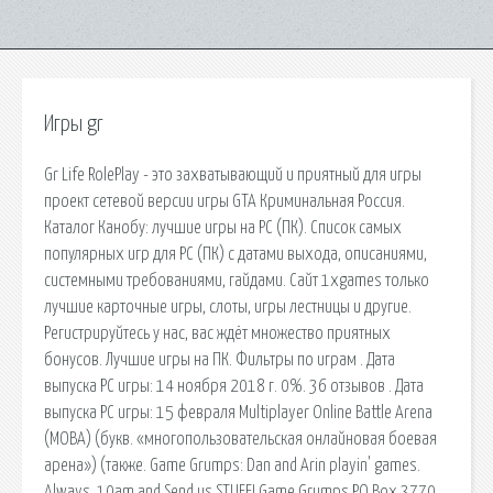
Игры gr
Gr Life RolePlay - это захватывающий и приятный для игры
проект сетевой версии игры GTA Криминальная Россия.
Каталог Канобу: лучшие игры на PC (ПК). Список самых
популярных игр для PC (ПК) с датами выхода, описаниями,
системными требованиями, гайдами. Сайт 1xgames только
лучшие карточные игры, слоты, игры лестницы и другие.
Регистрируйтесь у нас, вас ждёт множество приятных
бонусов. Лучшие игры на ПК. Фильтры по играм . Дата
выпуска PC игры: 14 ноября 2018 г. 0%. 36 отзывов . Дата
выпуска PC игры: 15 февраля Multiplayer Online Battle Arena
(MOBA) (букв. «многопользовательская онлайновая боевая
арена») (также. Game Grumps: Dan and Arin playin' games.
Always. 10am and Send us STUFF! Game Grumps PO Box 3770