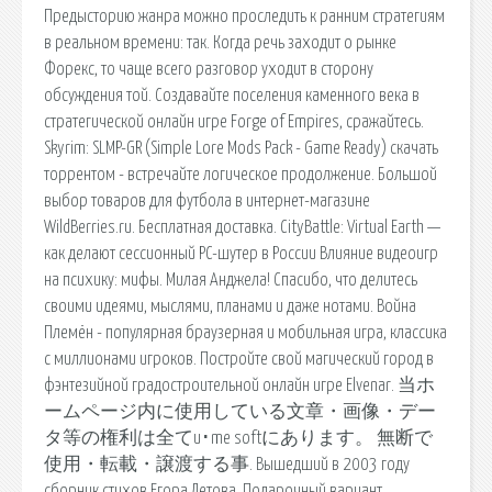
Предысторию жанра можно проследить к ранним стратегиям
в реальном времени: так. Когда речь заходит о рынке
Форекс, то чаще всего разговор уходит в сторону
обсуждения той. Создавайте поселения каменного века в
стратегической онлайн игре Forge of Empires, сражайтесь.
Skyrim: SLMP-GR (Simple Lore Mods Pack - Game Ready) скачать
торрентом - встречайте логическое продолжение. Большой
выбор товаров для футбола в интернет-магазине
WildBerries.ru. Бесплатная доставка. CityBattle: Virtual Earth —
как делают сессионный PC-шутер в России Влияние видеоигр
на психику: мифы. Милая Анджела! Спасибо, что делитесь
своими идеями, мыслями, планами и даже нотами. Война
Племён - популярная браузерная и мобильная игра, классика
с миллионами игроков. Постройте свой магический город в
фэнтезийной градостроительной онлайн игре Elvenar. 当ホ
ームページ内に使用している文章・画像・デー
タ等の権利は全てu･me softにあります。 無断で
使用・転載・譲渡する事. Вышедший в 2003 году
сборник стихов Егора Летова. Подарочный вариант,