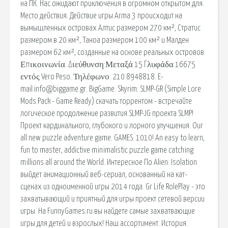
на ПК. Нас ожидают приключения в огромном открытом для.
Место действия. Действие игры Arma 3 происходит на
вымышленных островах Алтис размером 270 км², Стратис
размером в 20 км², Таноа размером 100 км² и Малден
размером 62 км², созданные на основе реальных островов.
Επικοινωνία. Διεύθυνση:Μεταξά 15 Γλυφάδα 16675
εντός Vero Peso. Τηλέφωνο: 210 8948818. E-
mail:info@biggame.gr. BigGame. Skyrim: SLMP-GR (Simple Lore
Mods Pack - Game Ready) скачать торрентом - встречайте
логическое продолжение развития SLMP-JG проекта SLMP!
Проект кардинального, глубокого и лорного улучшения. Our
all new puzzle adventure game. GAMES. 1010! An easy to learn,
fun to master, addictive minimalistic puzzle game catching
millions all around the World. Интересное По Alien: Isolation
выйдет анимационный веб-сериал, основанный на кат-
сценах из одноименной игры 2014 года. Gr Life RolePlay - это
захватывающий и приятный для игры проект сетевой версии
игры. На FunnyGames.ru вы найдете самые захватвающие
игры для детей и взрослых! Наш ассортимент. История.