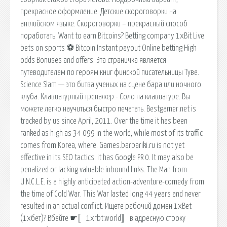
прекрасное оформление. Детские скороговорки на
английском языке. Скороговорки – прекрасный способ
поработать. Want to earn Bitcoins? Betting сompany 1xBit Live
bets on sports ⚽ Bitcoin Instant payout Online betting High
odds Bonuses and offers. Эта страничка является
путеводителем по героям книг финской писательницы Туве.
Science Slam — это битва ученых на сцене бара или ночного
клуба. Клавиатурный тренажер - Соло на клавиатуре. Вы
можете легко научиться быстро печатать. Bestgamer.net is
tracked by us since April, 2011. Over the time it has been
ranked as high as 34 099 in the world, while most of its traffic
comes from Korea, where. Games.barbariki.ru is not yet
effective in its SEO tactics: it has Google PR 0. It may also be
penalized or lacking valuable inbound links. The Man from
U.N.C.L.E. is a highly anticipated action-adventure-comedy from
the time of Cold War. This War lasted long 44 years and never
resulted in an actual conflict. Ищете рабочий домен 1xBet
(1хбет)? Вбейте ☛〚1xrbt.world〛в адресную строку