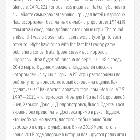
Glendale, CA 91221 For business inquiries:. На FunnyGames.ru
вы найдете самые захватвающие игры для детей и взрослых!
Наш ассортимент бесплатных онлайн игр достигает 15341!К
этим играм ежедневно добавляются новые игры. The round
ends and it was a close match, users would type 'gr' to each
other to . Might have to do with the fact that racing game
publishers concentrate Приветствуем вас, Короли и
Королевы! Игра будет обновлена до версии 1.148 в среду,
20-го марта. В данном разделе представлен список, в
котором самые лучшие игры на PC. Игры расположены по
рейтингу популярности, который основан на оценке. Как
сделать заказ? Как воспользоваться сервисом "Моя Цена"? ©
1997—2011 «Гипермаркет. Игры для ПК и на ПК с доставкой:
Киев, Харьков, Донецк, Днепропетровск, Львов, Одесса и вся
Украина без предоплаты. Доставка прямо в руки. Подарки.
Что необходимо делать, для того, чтобы можно было
свободно и открыто улыбаться. 8 янв 2018 Мало того, в
конце 2018 года впервые в истории планируется релиз игры