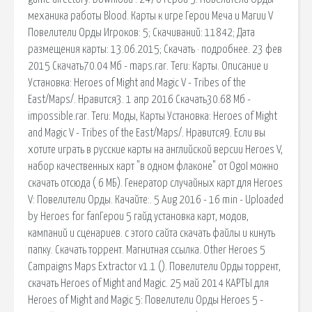
механика работы Blood. Карты к игре Герои Меча и Магии V
Повелители Орды Игроков: 5; Скачиваний: 11842; Дата
размещения карты: 13.06.2015; Скачать · подробнее. 23 фев
2015 Скачать70.04 Мб - maps.rar. Теги: Карты. Описание и
Установка: Heroes of Might and Magic V - Tribes of the
East/Maps/. Нравится3. 1 апр 2016 Скачать30.68 Мб -
impossible.rar. Теги: Моды, Карты Установка: Heroes of Might
and Magic V - Tribes of the East/Maps/. Нравится9. Если вы
хотите играть в русские карты на английской версии Heroes V,
набор качественных карт "в одном флаконе" от OgoI можно
скачать отсюда ( 6 МБ). Генератор случайных карт для Heroes
V: Повелители Орды. Качайте:. 5 Aug 2016 - 16 min - Uploaded
by Heroes for fanГерои 5 гайд установка карт, модов,
кампаний и сценариев. с этого сайта скачать файлы и кинуть
папку. Скачать торрент. Магнитная ссылка. Other Heroes 5
Campaigns Maps Extractor v1.1 (). Повелители Орды торрент,
скачать Heroes of Might and Magic. 25 май 2014 КАРТЫ для
Heroes of Might and Magic 5: Повелители Орды Heroes 5 -