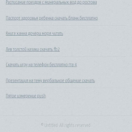
Расписание поездов с минеральных вод до ростова
Паспорт здоровья ребенка скачать бланк бесплатно
Книга ханна дочери моря читать
Лев толстой казаки скачать fb2
Скачать игру на телефон бесплатно гта 4
Презентация на тему вербальное общение скачать
Пятое измерение push
© Untitled. All rights reserved.