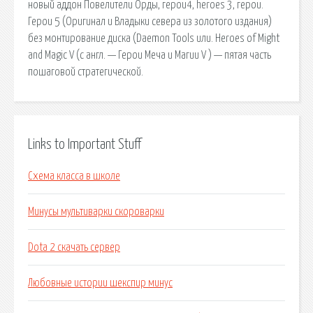
новый аддон Повелители Орды, герои4, heroes 3, герои.
Герои 5 (Оригинал и Владыки севера из золотого издания)
без монтирование диска (Daemon Tools или. Heroes of Might
and Magic V (с англ. — Герои Меча и Магии V ) — пятая часть
пошаговой стратегической.
Links to Important Stuff
Схема класса в школе
Минусы мультиварки скороварки
Dota 2 скачать сервер
Любовные истории шекспир минус