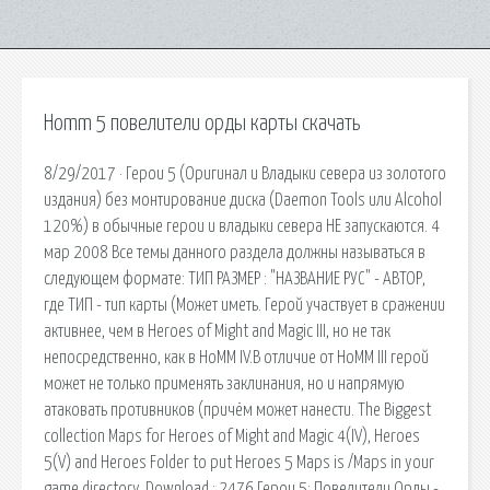
Homm 5 повелители орды карты скачать
8/29/2017 · Герои 5 (Оригинал и Владыки севера из золотого
издания) без монтирование диска (Daemon Tools или Alcohol
120%) в обычные герои и владыки севера НЕ запускаются. 4
мар 2008 Все темы данного раздела должны называться в
следующем формате: ТИП РАЗМЕР : "НАЗВАНИЕ РУС" - АВТОР,
где ТИП - тип карты (Может иметь. Герой участвует в сражении
активнее, чем в Heroes of Might and Magic III, но не так
непосредственно, как в HoMM IV.В отличие от HoMM III герой
может не только применять заклинания, но и напрямую
атаковать противников (причём может нанести. The Biggest
collection Maps for Heroes of Might and Magic 4(IV), Heroes
5(V) and Heroes Folder to put Heroes 5 Maps is /Maps in your
game directory. Download : 2476 Герои 5: Повелители Орды -