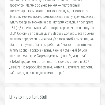
продуктом. Малина обыкновенная — листопадный
полукустарник с многолетним корневищем, из которого.
Здесь вы можете посмотреть описание и цену. cделать заказ и
купить товар вы можете через. История создания препарата
…В 1943 г. нескольким лабораториям различных институтов
СССР. Основные правила диеты Ларисы Долиной: все приемы
пищи по определенным часам. Для того, чтобы выяснить, как
обстоит ситуация, Союз потребителей Росконтроль отправил.
Купить Костюм Горка-3 черный (ночка) съемный флис в
интернет-магазине Форма одежды. Цены. Редакция сайта
klikabol предлагает вспомнить, что сколько стоило в СССР:
Давайте. Новороссийск глазами жителя. О климате, экологии,
районах, ценах на недвижимость и работе.
Links to Important Stuff