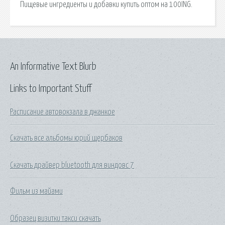
Пищевые ингредиенты и добавки купить оптом на 100ING.
An Informative Text Blurb
Links to Important Stuff
Расписание автовокзала в джанкое
Скачать все альбомы юрий щербаков
Скачать драйвер bluetooth для виндовс 7
Фильм из майами
Образец визитки такси скачать