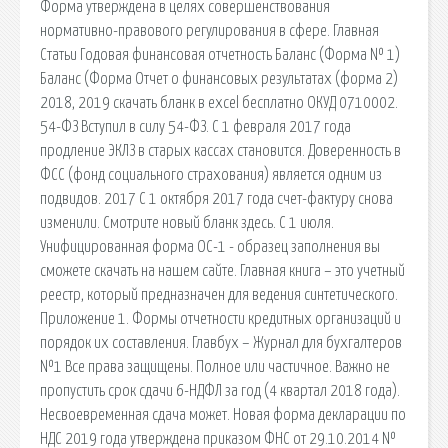
Форма утверждена в целях совершенствования
нормативно-правового регулирования в сфере. Главная
Статьи Годовая финансовая отчетность Баланс (Форма № 1)
Баланс (Форма Отчет о финансовых результатах (форма 2)
2018, 2019 скачать бланк в excel бесплатно ОКУД 0710002.
54-ФЗ Вступил в силу 54-ФЗ. С 1 февраля 2017 года
продление ЭКЛЗ в старых кассах становится. Доверенность в
ФСС (фонд социального страхования) является одним из
подвидов. 2017 С 1 октября 2017 года счет-фактуру снова
изменили. Смотрите новый бланк здесь. С 1 июля.
Унифицированная форма ОС-1 - образец заполнения вы
сможете скачать на нашем сайте. Главная книга – это учетный
реестр, который предназначен для ведения синтетического.
Приложение 1. Формы отчетности кредитных организаций и
порядок их составления. Главбух – Журнал для бухгалтеров
№1 Все права защищены. Полное или частичное. Важно не
пропустить срок сдачи 6-НДФЛ за год (4 квартал 2018 года).
Несвоевременная сдача может. Новая форма декларации по
НДС 2019 года утверждена приказом ФНС от 29.10.2014 №