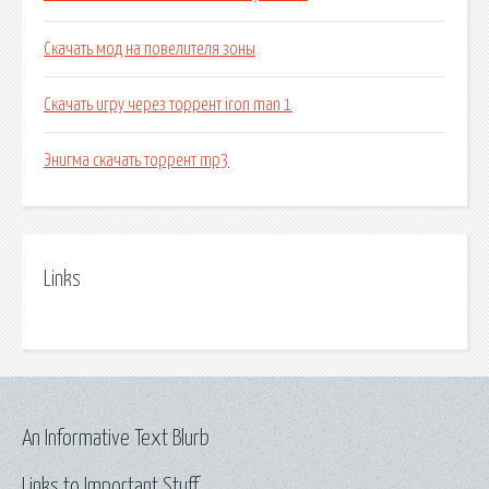
Скачать мод на повелителя зоны
Скачать игру через торрент iron man 1
Энигма скачать торрент mp3
Links
An Informative Text Blurb
Links to Important Stuff