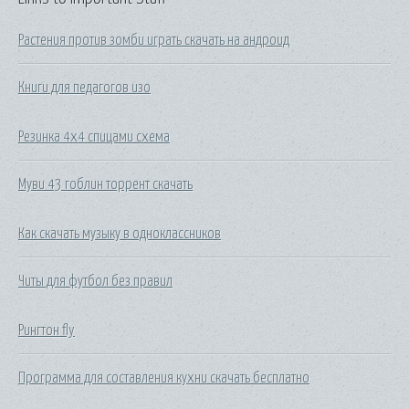
Растения против зомби играть скачать на андроид
Книги для педагогов изо
Резинка 4х4 спицами схема
Муви 43 гоблин торрент скачать
Как скачать музыку в одноклассников
Читы для футбол без правил
Рингтон fly
Программа для составления кухни скачать бесплатно