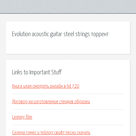
Evolution acoustic guitar steel strings торрент
Links to Important Stuff
Книга илая смотреть онлайн в hd 720
Договор на изготовление стендов образец
Lemmy film
Селена гомес и тейлор свифт песни скачать