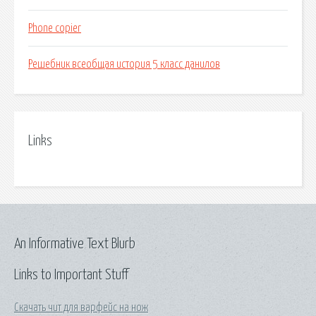
Phone copier
Решебник всеобщая история 5 класс данилов
Links
An Informative Text Blurb
Links to Important Stuff
Скачать чит для варфейс на нож