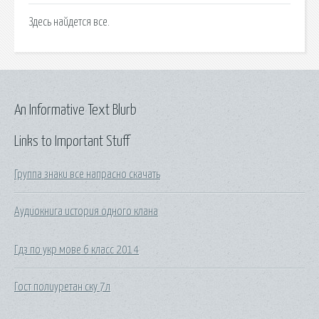
Здесь найдется все.
An Informative Text Blurb
Links to Important Stuff
Группа знаки все напрасно скачать
Аудиокнига история одного клана
Гдз по укр мове 6 класс 2014
Гост полиуретан ску 7л