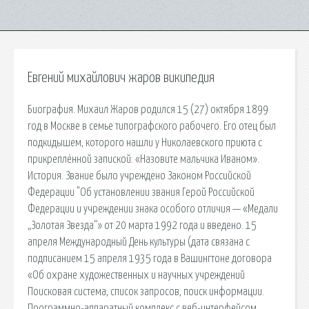
Евгений михайлович жаров википедия
Биография. Михаил Жаров родился 15 (27) октября 1899
год в Москве в семье типографского рабочего. Его отец был
подкидышем, которого нашли у Николаевского приюта с
прикреплённой запиской: «Назовите мальчика Иваном».
История. Звание было учреждено Законом Российской
Федерации "Об установлении звания Герой Российской
Федерации и учреждении знака особого отличия — «Медали
„Золотая Звезда“» от 20 марта 1992 года и введено. 15
апреля Международный День культуры (дата связана с
подписанием 15 апреля 1935 года в Вашингтоне договора
«Об охране художественных и научных учреждений
Поисковая сиcтема, список запросов, поиск информации.
Программно-аппаратный комплекс с веб-интерфейсом,