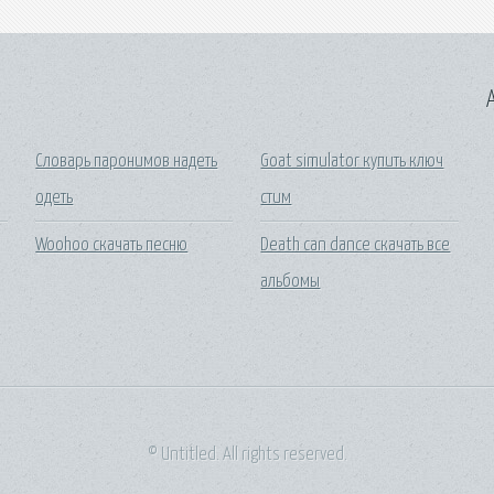
A
Словарь паронимов надеть
Goat simulator купить ключ
одеть
стим
Woohoo скачать песню
Death can dance скачать все
альбомы
© Untitled. All rights reserved.