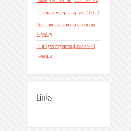
Сталкер лучший мод 2014 скачать
Скачать игру через торрент 100 к 1
Оно стивен кинг книга скачать на
андроид
Книги для студентов физической
культуры
Links