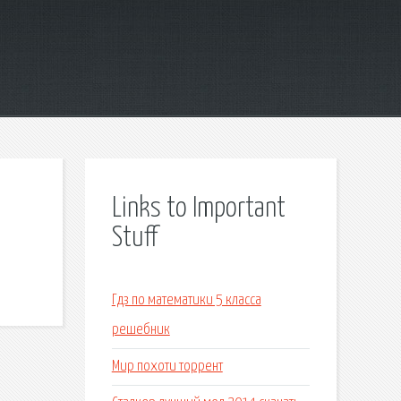
Links to Important
Stuff
Гдз по математики 5 класса
решебник
Мир похоти торрент