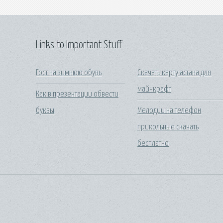
Links to Important Stuff
Гост на зимнюю обувь
Скачать карту астана для
майнкрафт
Как в презентации обвести
буквы
Мелодии на телефон
прикольные скачать
бесплатно