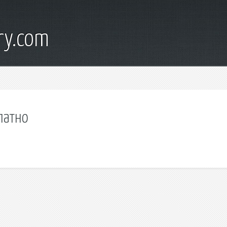
ry.com
латно