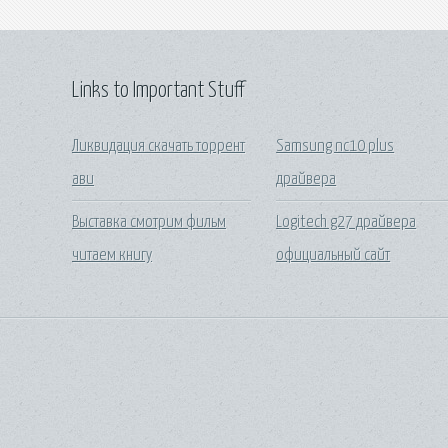
Links to Important Stuff
Ликвидация скачать торрент
Samsung nc10 plus
ави
драйвера
Выставка смотрим фильм
Logitech g27 драйвера
читаем книгу
официальный сайт