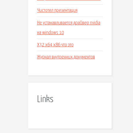
Чистотел презентация
Не устанавливается драйвер nvidia
на windows 10
X32 x64 x86 что это
Журнал внутренних документов
Links