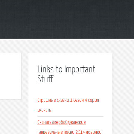
Links to Important
Stuff
Страшные сказки 1 сезон 4 серия
скачать
Скачать азербайджанские
танцевальные песни 2014 новинки