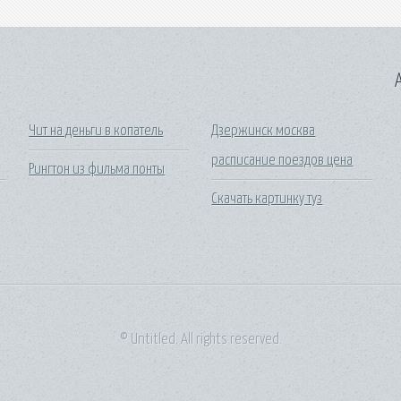
A
Чит на деньги в копатель
Дзержинск москва
расписание поездов цена
Рингтон из фильма понты
Скачать картинку туз
© Untitled. All rights reserved.