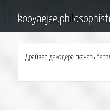
kooyaejee.philosophist
Драйвер декодера скачать бесп