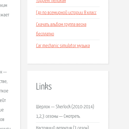
Торрент пеликан
ским
Гдз по всемирной истории 8 класс
зжает
Скачать альбом группа весна
бесплатно
Car mechanic simulator музыка
ок —
тве,
Links
аткое
ейт
Шерлок — Sherlock (2010-2014)
ие
1,2,3 сезоны — Смотреть.
лов
Настоящий детектив (3 сезон)