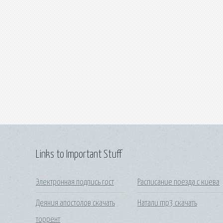
Links to Important Stuff
Электронная подпись гост
Расписание поезда с киева
Деяния апостолов скачать
Натали mp3 скачать
торрент