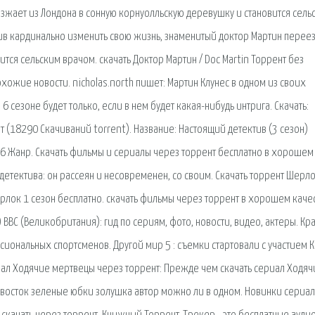
зжает из Лондона в сонную корнуолльскую деревушку и становится сель
шив кардинально изменить свою жизнь, знаменитый доктор Мартин перее
тся сельским врачом. скачать Доктор Мартин / Doc Martin Торрент без
ожие новости. nicholas.north пишет: Мартин Клунес в одном из своих
 6 сезоне будет только, если в нем будет какая-нибудь интрига. Скачать:
т (18290 Скачиваний torrent). Название: Настоящий детектив (3 сезон)
016 Жанр. Скачать фильмы и сериалы через торрент бесплатно в хорошем
детектива: он рассеян и несовременен, со своим. Скачать торрент Шерл
ерлок 1 сезон бесплатно. скачать фильмы через торрент в хорошем качес
 BBC (Великобритания): гид по сериям, фото, новости, видео, актеры. Кр
иональных спортсменов. Другой мир 5 : съемки стартовали с участием К
риал Ходячие мертвецы через торрент: Прежде чем скачать сериал Ходяч
дивосток зеленые юбки золушка автор можно ли в одном. Новинки сериа