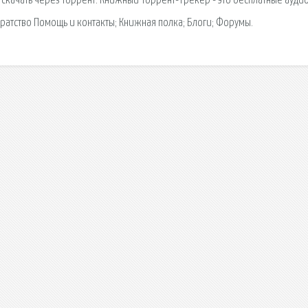
скачать через торрент. Книжный Торрент-Трекер - это бесплатные ауди
ратство Помощь и контакты; Книжная полка; Блоги; Форумы.