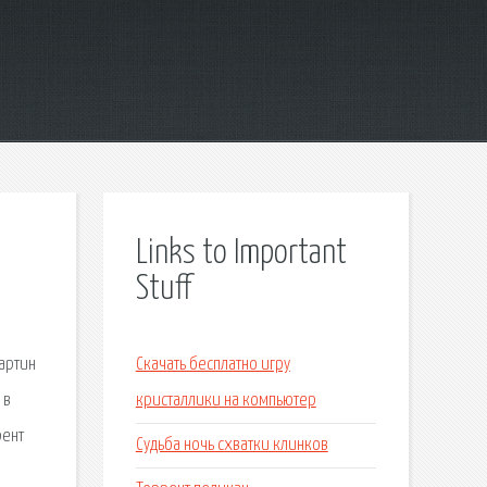
Links to Important
Stuff
артин
Скачать бесплатно игру
 в
кристаллики на компьютер
рент
Судьба ночь схватки клинков