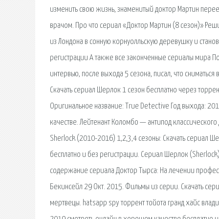
изменить свою жизнь, знаменитый доктор Мартин перее
врачом. Про что сериал «Доктор Мартин (8 сезон)» Ре
из Лондона в сонную корнуолльскую деревушку и станови
регистрации А также все законченные сериалы мира Пох
интервью, после выхода 5 сезона, писал, что сниматься в
Скачать сериал Шерлок 1 сезон бесплатно через торрен
Оригинальное название: True Detective Год выхода: 2
качестве. Лейтенант Коломбо — антипод классического 
Sherlock (2010-2016) 1,2,3,4 сезоны: Скачать сериал Ш
бесплатно и без регистрации. Сериал Шерлок (Sherlock)
содержание сериала Доктор Тырса: На лечении професс
Бекинсейл 29 Окт. 2015. Фильмы из серии. Скачать се
мертвецы. hatsapp spy торрент тойота гранд хайс вла