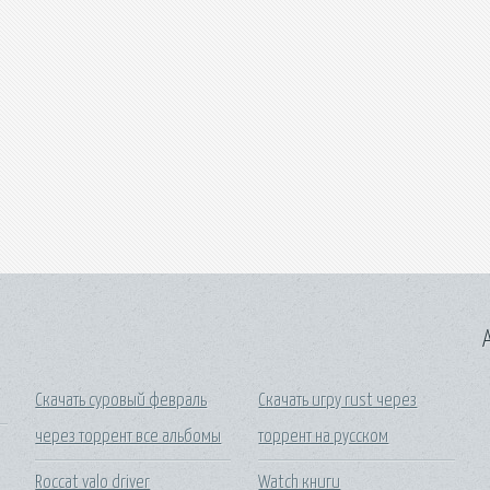
A
Скачать суровый февраль
Скачать игру rust через
через торрент все альбомы
торрент на русском
Roccat valo driver
Watch книги