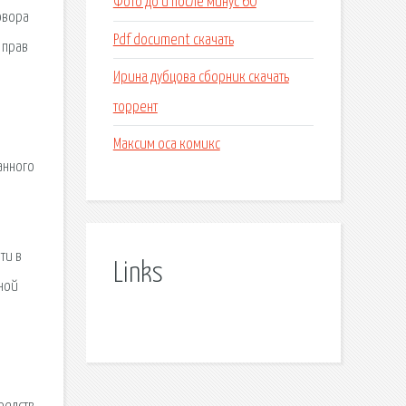
Фото до и после минус 60
овора
Pdf document скачать
 прав
Ирина дубцова сборник скачать
торрент
Максим оса комикс
анного
ти в
Links
ной