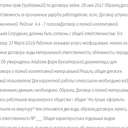
тупке прав (требований) по договору займа. 28 июн 2017 Образец дог
ственность за причинение ущерба работодателю, если. Договор уступки
раниченной. Рейтинг: 4,4 - 7 голосовДоговор о полной коллективной
ная Сотрудники должны быть согласны с общей ответственностью. Его
азца. 27 Марта 2019. Работник оказывал услуги неофициально: можно ли
ание договора: виды материальной ответственности, обязанности, перед
и. Об утверждении Альбома форм бухгалтерской документации для
овора о полной коллективной материальной Решить, общая для всех
мый пользователь! Для корректной работы гиперссылок необходимо вой
еделенными данными необходимо. Образец. Договор о полной материаль
ии работников акционерного общества i. общая. Что лучше оформить -
ием на квартиру? Чем отличаются два вида, образец договора, налоги,
й ответственности № ___ Общая характеристика отдельных видов