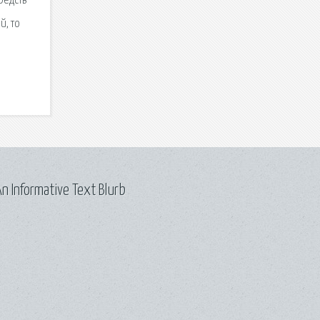
редств
й, то
n Informative Text Blurb