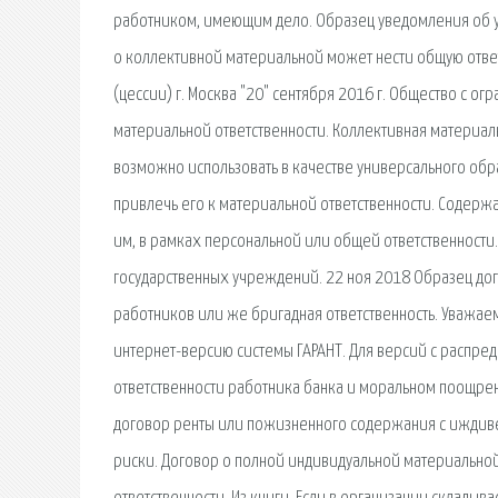
работником, имеющим дело. Образец уведомления об ус
о коллективной материальной может нести общую ответ
(цессии) г. Москва "20" сентября 2016 г. Общество с ог
материальной ответственности. Коллективная материаль
возможно использовать в качестве универсального обр
привлечь его к материальной ответственности. Содерж
им, в рамках персональной или общей ответственност
государственных учреждений. 22 ноя 2018 Образец дог
работников или же бригадная ответственность. Уважае
интернет-версию системы ГАРАНТ. Для версий с распр
ответственности работника банка и моральном поощрен
договор ренты или пожизненного содержания с иждивен
риски. Договор о полной индивидуальной материально