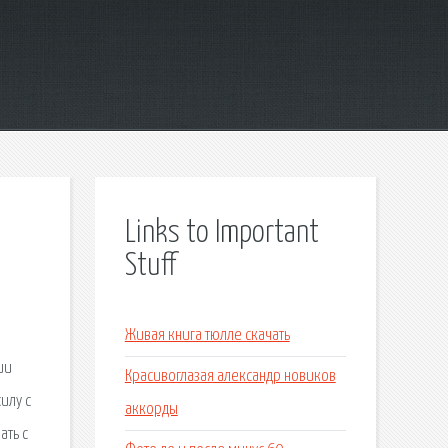
Links to Important
Stuff
Живая книга тюлле скачать
ии
Красивоглазая александр новиков
илу с
аккорды
ать с