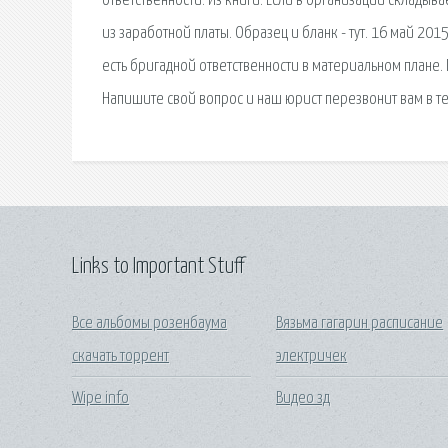
ответственности. Из книги. Если в организации складыв
из заработной платы. Образец и бланк - тут. 16 май 20
есть бригадной ответственности в материальном плане.
Напишите свой вопрос и наш юрист перезвонит вам в те
Links to Important Stuff
Все альбомы розенбаума
Вязьма гагарин расписание
скачать торрент
электричек
Wipe info
Видео зд