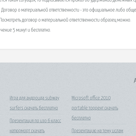
ается такая ситуация, то подписывается приказ об удержании денежных с
15 Договор о материальной ответственности - это официальное либо обще
 Посмотреть договор о материальной ответственности образец можно.
чение 5 минут и бесплатно.
A
Игра для андроида subway
Microsoft office 2010
surfers скачать бесплатно
portable торрент скачать
бесплатно
Презентация по изо 6 класс
натюрморт скачать
Презентацию на тему ислам