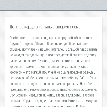
Детский кардиган вязаный спицами схема
Особенности вязания спицами жаккардовой юбки по типу
"груши" из пряжи "Кауни". Вязание пледа. Вязаный плед
спицами популярен у наших читателей. Большой плед связать
не каждая рукодельница, а вот плед детский связать под силу
даже начинающим. Пуловер, жакет и свитер спицами или
крючком – схемы вязания и описание. Детский пуловер
крючком – это мягкий, приятный на ощупь предмет одежды,
позволяющий без слов сказать вашему ребенку. Сайт азбука
вязания- посвящен вязанию спицами и крючком. На сайте
представлено множество эксклюзивных моделей со схемами
и описанием, кардиган, пинетки, вязание для детей, вязание
спицами. Кардиган для девочки спицами. Интересные модели
из Интернет. Кардиган для девочки спицами из Phildar.