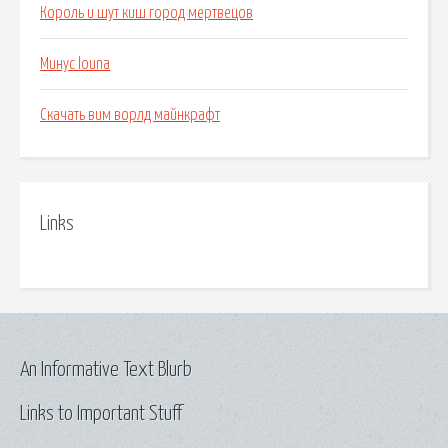
Король и шут киш город мертвецов
Минус louna
Скачать вим ворлд майнкрафт
Links
An Informative Text Blurb
Links to Important Stuff