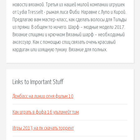
новости вязаной. Третья из нашей милой компании игрушек
от Lydia Tresselt - рыжая лиса Фиби. Наравне с Лупо и Кирой.
Предлагаю вам мастер-класс, как сделать волосы для Тильды
из пряжи. В общем то ничего. Шарф – модные модели 2017.
Вязание спицами и крючком Вязаный шарф – необходимый
аксессуар. Как с помощью спиц связать очень красивый
кардиган или изящную тунику. Вязание для полных.
Links to Important Stuff
Донбасс на линии огня фильм 10
Как играть в фифа 16 ультимейт тим
Игры 2013 на пк скачать торрент