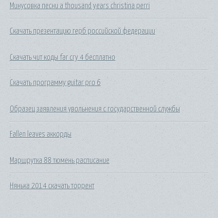
Минусовка песни a thousand years christina perri
Скачать презентацию герб российской федерации
Скачать чит коды far cry 4 бесплатно
Скачать программу guitar pro 6
Образец заявления увольнения с государственной службы
Fallen leaves аккорды
Маршрутка 88 тюмень расписание
Нянька 2014 скачать торрент