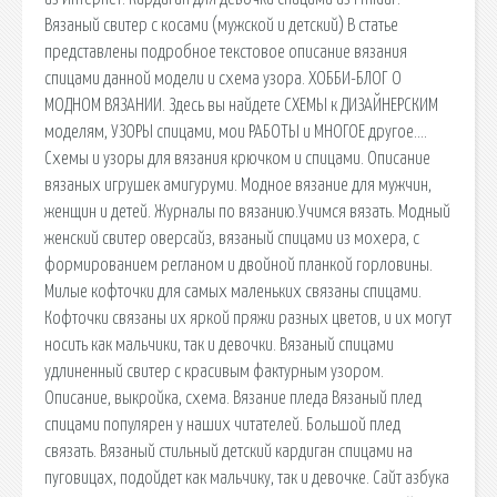
Вязаный свитер с косами (мужской и детский) В статье
представлены подробное текстовое описание вязания
спицами данной модели и схема узора. ХОББИ-БЛОГ О
МОДНОМ ВЯЗАНИИ. Здесь вы найдете СХЕМЫ к ДИЗАЙНЕРСКИМ
моделям, УЗОРЫ спицами, мои РАБОТЫ и МНОГОЕ другое….
Схемы и узоры для вязания крючком и спицами. Описание
вязаных игрушек амигуруми. Модное вязание для мужчин,
женщин и детей. Журналы по вязанию.Учимся вязать. Модный
женский свитер оверсайз, вязаный спицами из мохера, с
формированием регланом и двойной планкой горловины.
Милые кофточки для самых маленьких связаны спицами.
Кофточки связаны их яркой пряжи разных цветов, и их могут
носить как мальчики, так и девочки. Вязаный спицами
удлиненный свитер с красивым фактурным узором.
Описание, выкройка, схема. Вязание пледа Вязаный плед
спицами популярен у наших читателей. Большой плед
связать. Вязаный стильный детский кардиган спицами на
пуговицах, подойдет как мальчику, так и девочке. Сайт азбука