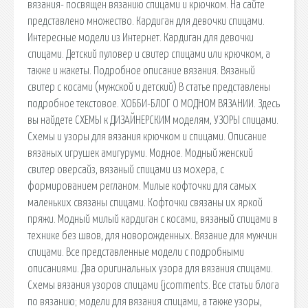
вязания- посвящен вязанию спицами и крючком. На сайте
представлено множество. Кардиган для девочки спицами.
Интересные модели из Интернет. Кардиган для девочки
спицами. Детский пуловер и свитер спицами или крючком, а
также и жакеты. Подробное описание вязания. Вязаный
свитер с косами (мужской и детский) В статье представлены
подробное текстовое. ХОББИ-БЛОГ О МОДНОМ ВЯЗАНИИ. Здесь
вы найдете СХЕМЫ к ДИЗАЙНЕРСКИМ моделям, УЗОРЫ спицами.
Схемы и узоры для вязания крючком и спицами. Описание
вязаных игрушек амигуруми. Модное. Модный женский
свитер оверсайз, вязаный спицами из мохера, с
формированием регланом. Милые кофточки для самых
маленьких связаны спицами. Кофточки связаны их яркой
пряжи. Модный милый кардиган с косами, вязаный спицами в
технике без швов, для новорожденных. Вязание для мужчин
спицами. Все представленные модели с подробными
описаниями. Два оригинальных узора для вязания спицами.
Схемы вязания узоров спицами {jcomments. Все статьи блога
по вязанию; модели для вязания спицами, а также узоры,