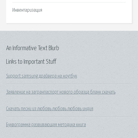
Инвентаризация
An Informative Text Blurb
Links to Important Stuff
Support samsung драйвера на ноутбук
Заявление на загранпаспорт нового образца бланк скачать
Скачать песни из любовь любовь любовь индия
Буквограмма развивающая методика книга