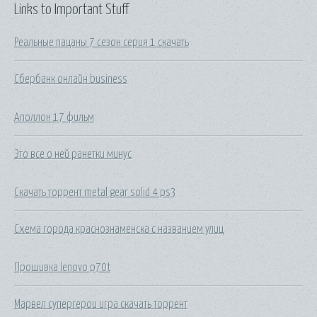
Links to Important Stuff
Реальные пацаны 7 сезон серия 1 скачать
Сбербанк онлайн business
Аполлон 17 фильм
Это все о ней ранетки минус
Скачать торрент metal gear solid 4 ps3
Схема города краснознаменска с названием улиц
Прошивка lenovo p70t
Марвел супергерои игра скачать торрент