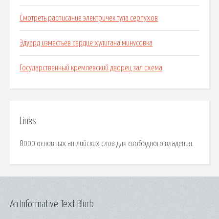
Смотреть расписание электричек тула серпухов
Эдуард изместьев сердце хулигана минусовка
Государственный кремлевский дворец зал схема
Links
8000 основных английских слов для свободного владения.
An Informative Text Blurb