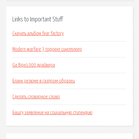
Links to Important Stuff
Скачать альбом fear factory
Modern warfare 3 торрент синглплеер
Ga 8ipe1000 драйвера
Бланк резюме в газпром образец
Сделать словарное слово
Башгу заявление на социальную стипендию