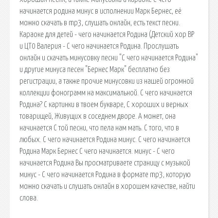
начинается родина минус в исполнении Марк Бернес, её
можно скачать в mp3, слушать онлайн, есть текст песни.
Караоке для детей - чего начинается Родина (Детский хор ВР
и ЦТ0 Валерия - С чего начинается Родина. Прослушать
онлайн и скачать минусовку песни "С чего начинается Родина"
и другие минуса песен "Бернес Марк" бесплатно без
регистрации, а также прочие минусовки из нашей огромной
коллекции фонограмм на максимальной. С чего начинается
Родина? С картинки в твоем букваре, С хороших и верных
товарищей, Живущих в соседнем дворе. А может, она
начинается С той песни, что пела нам мать. С того, что в
любых. С чего начинается Родина минус. С чего начинается
Родина Марк Бернес С чего начинается. минус - С чего
начинается Родина Вы просматриваете страницу с музыкой
минус - С чего начинается Родина в формате mp3, которую
можно скачать и слушать онлайн в хорошем качестве, найти
слова.