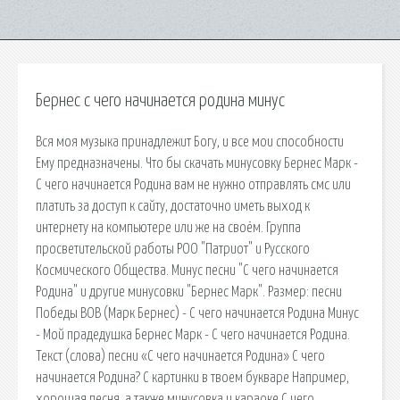
Бернес с чего начинается родина минус
Вся моя музыка принадлежит Богу, и все мои способности
Ему предназначены. Что бы скачать минусовку Бернес Марк -
С чего начинается Родина вам не нужно отправлять смс или
платить за доступ к сайту, достаточно иметь выход к
интернету на компьютере или же на своём. Группа
просветительской работы РОО "Патриот" и Русского
Космического Общества. Минус песни "С чего начинается
Родина" и другие минусовки "Бернес Марк". Размер: песни
Победы ВОВ (Марк Бернес) - С чего начинается Родина Минус
- Мой прадедушка Бернес Марк - С чего начинается Родина.
Текст (слова) песни «С чего начинается Родина» С чего
начинается Родина? С картинки в твоем букваре Например,
хорошая песня, а также минусовка и караоке С чего