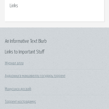
Links
An Informative Text Blurb
Links to Important Stuff
Журнал алла
Аудиокнига макиавелли государь торрент
Минусинск досааф
Торрент нострадамус