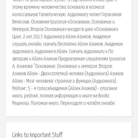
этому времени человечество основало в космосе
колоссальную Галактическую. Аудиокнигу читает Герасимов
Вячеслав. Основная трилогия «Основание, Основание и
Империя, Второе Основание» входит в цикл «Основание»
Цикл. 2 окт 2017 Аудиокнига Айзек Азимов. Академия
слушать онлайн, скачать бесплатно Айзек Азимов. Академия
аудиокнига, Аудиокнига Айзек. Скачать аудиокниги » По
авторам » Айзек Азимов Предлагаемая слушателям трилогия
А. Азимова "Основание. Основание и империя. Второе.
Азимов Айзек - Двухсотлетний человек (Аудиокнига) Азимов
Айзек - Мозг человека: строение и функции (Аудиокнига).
Рейтинг: 5 - 4 голосаАкадемия (Айзек Азимов) - описание
книги, рейтинг, полная информация о книге на Bookz.
Рецензии. Похожие книги. Переходите и читайте онлайн.
Links to Important Stuff