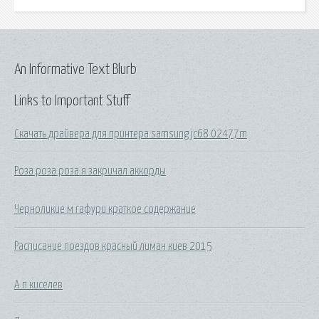
An Informative Text Blurb
Links to Important Stuff
Скачать драйвера для принтера samsung jc68 02477m
Роза роза роза я закричал аккорды
Черноликие м гафури краткое содержание
Расписание поездов красный лиман киев 2015
А п киселев