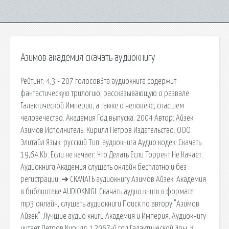
Азимов академия скачать аудиокнигу
Рейтинг: 4,3 - 207 голосовЭта аудиокнига содержит
фантастическую трилогию, рассказывающую о развале
Галактической Империи, а также о человеке, спасшем
человечество. Академия Год выпуска: 2004 Автор: Айзек
Азимов Исполнитель: Кирилл Петров Издательство: ООО
Элитайл Язык: русский Тип: аудиокнига Аудио кодек: Скачать
19,64 Kb. Если не качает: Что Делать Если Торрент Не Качает.
Аудиокнига Академия слушать онлайн бесплатно и без
регистрации. ➔ СКАЧАТЬ аудиокнигу Азимов Айзек: Академия
в библиотеке AUDIOKNIGI. Скачать аудио книги в формате
mp3 онлайн, слушать аудиокниги Поиск по автору "Азимов
Айзек": Лучшие аудио книги Академия и Империя. Аудиокнигу
читает Петров Кирилл. 12067-й год Галактической Эры. К