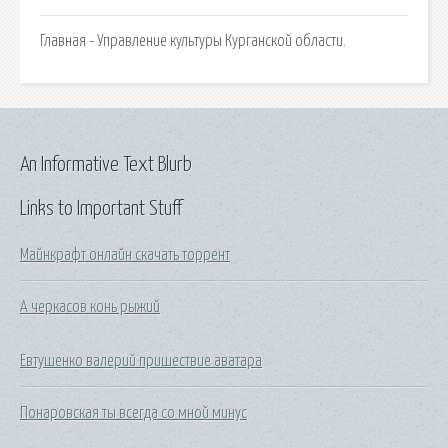
Главная - Управление культуры Курганской области.
An Informative Text Blurb
Links to Important Stuff
Майнкрафт онлайн скачать торрент
А черкасов конь рыжий
Евтушенко валерий пришествие аватара
Понаровская ты всегда со мной минус