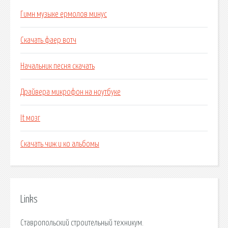
Гимн музыке ермолов минус
Скачать фаер вотч
Начальник песня скачать
Драйвера микрофон на ноутбуке
It мозг
Скачать чиж и ко альбомы
Links
Ставропольский строительный техникум.