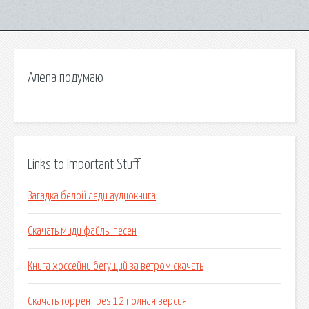
Алеnа подумаю
Links to Important Stuff
Загадка белой леди аудиокнига
Скачать миди файлы песен
Книга хоссейни бегущий за ветром скачать
Скачать торрент pes 12 полная версия