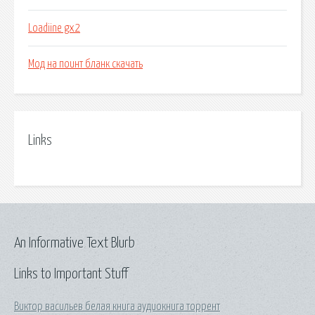
Loadiine gx2
Мод на поинт бланк скачать
Links
An Informative Text Blurb
Links to Important Stuff
Виктор васильев белая книга аудиокнига торрент