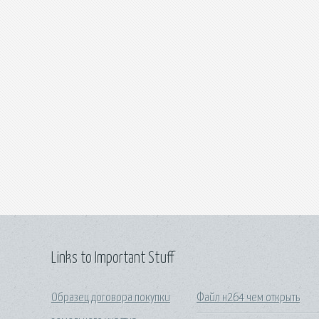
Links to Important Stuff
Образец договора покупки
Файл н264 чем открыть