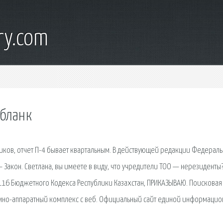
ry.com
 бланк
ников, отчет П-4 бывает квартальным. В действующей редакции Федерал
 Закон. Светлана, вы имеете в виду, что учредители ТОО — нерезиденты?
ьи 116 Бюджетного Кодекса Республики Казахстан, ПРИКАЗЫВАЮ. Поисковая
ммно-аппаратный комплекс с веб. Официальный сайт единой информаци