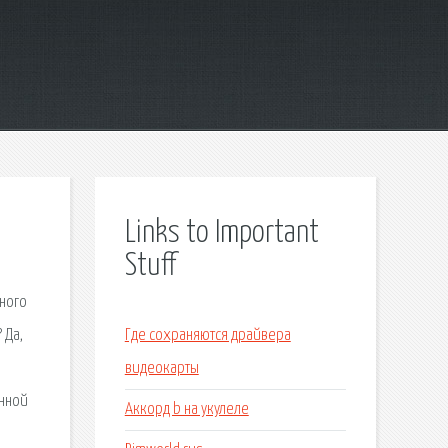
Links to Important
Stuff
ьного
 Да,
Где сохраняются драйвера
видеокарты
онной
Аккорд b на укулеле