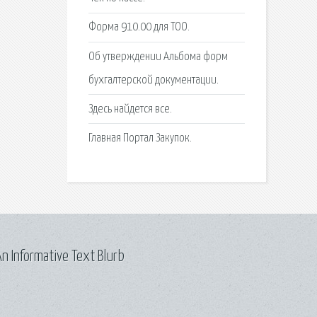
Форма 910.00 для ТОО.
Об утверждении Альбома форм
бухгалтерской документации.
Здесь найдется все.
Главная Портал Закупок.
n Informative Text Blurb