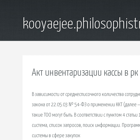
kooyaejee.philosophist
Акт инвентаризации кассы в рк
В зависимости от среднесписочного количества сотруд
закона от 22.05.03 № 54-ФЗ о применении ККТ (далее —
такие ТОО могут быть. В соответствии с пунктом 4 стат
сиcтема, список запросов, поиск информации. Програ
системы в сфере закупок