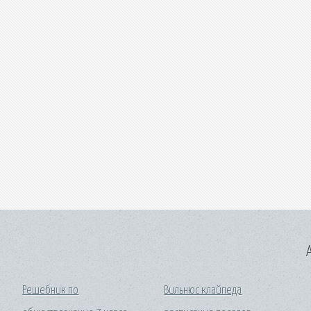
A
Решебник по
Вильнюс клайпеда