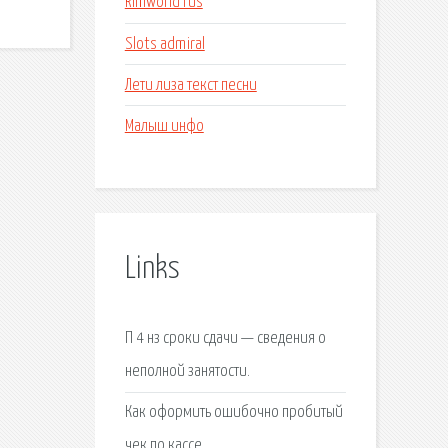
Rimworld rus
Slots admiral
Лети лиза текст песни
Малыш инфо
Links
П 4 нз сроки сдачи — сведения о
неполной занятости.
Как оформить ошибочно пробитый
чек по кассе.